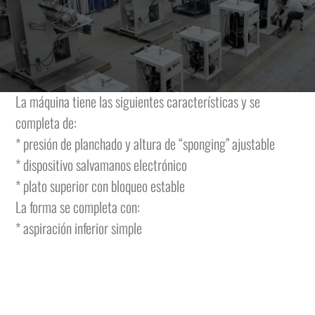
Máquina de planchar electroneumática con formas
calentadas a vapor, plato superior móvil y vaporizante
montado sobre brazo con comando a pedal y plato inferior
fijo.
La máquina tiene las siguientes características y se
completa de:
* presión de planchado y altura de “sponging” ajustable
* dispositivo salvamanos electrónico
* plato superior con bloqueo estable
La forma se completa con:
* aspiración inferior simple