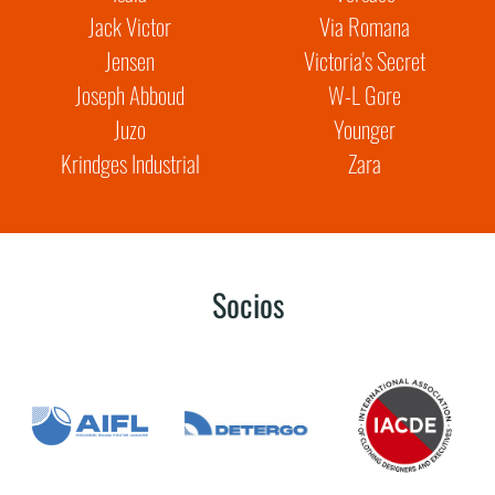
Jack Victor
Via Romana
Jensen
Victoria's Secret
Joseph Abboud
W-L Gore
Juzo
Younger
Krindges Industrial
Zara
Socios