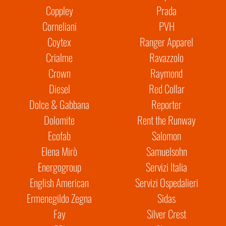
Coppley
Prada
Corneliani
PVH
Coytex
Ranger Apparel
Crialme
Ravazzolo
Crown
Raymond
Diesel
Red Collar
Dolce & Gabbana
Reporter
Dolomite
Rent the Runway
Ecofab
Salomon
Elena Mirò
Samuelsohn
Energogroup
Servizi Italia
English American
Servizi Ospedalieri
Ermenegildo Zegna
Sidas
Fay
Silver Crest