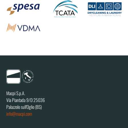
Macpi S.p.A.
Vía Piantada 9/D 25036
Palazzolo sull'Oglio (BS)
info@macpi.com