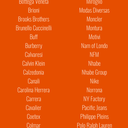
Bottega Veneta
Miroglio
Brioni
Modas Diversas
Brooks Brothers
Moncler
Brunello Cuccinelli
Montura
Buff
Motivi
Burberry
Nam of Londo
Calvaresi
NFM
Calvin Klein
Nhabe
Calzedonia
Nhabe Group
Canali
Nike
Carolina Herrera
Norrona
Carrera
NY Factory
Cavalier
Pacific Jeans
Coetex
Philippe Pleins
Colmar
Polo Ralph Lauren