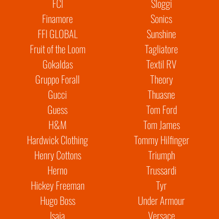
FCI
Sloggi
Finamore
Sonics
FFI GLOBAL
Sunshine
Fruit of the Loom
Tagliatore
Gokaldas
Textil RV
Gruppo Forall
Theory
Gucci
Thuasne
Guess
Tom Ford
H&M
Tom James
Hardwick Clothing
Tommy Hilfinger
Henry Cottons
Triumph
Herno
Trussardi
Hickey Freeman
Tyr
Hugo Boss
Under Armour
Isaia
Versace