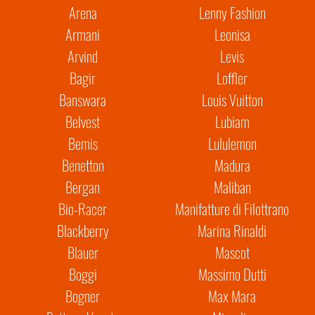
Arena
Lenny Fashion
Armani
Leonisa
Arvind
Levis
Bagir
Loffler
Banswara
Louis Vuitton
Belvest
Lubiam
Bemis
Lululemon
Benetton
Madura
Bergan
Maliban
Bio-Racer
Manifatture di Filottrano
Blackberry
Marina Rinaldi
Blauer
Mascot
Boggi
Massimo Dutti
Bogner
Max Mara