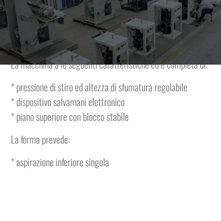
Macchina da stiro elettropneumatica con forme riscaldate a
vapore, piano superiore mobile e vaporizzante montato su
braccio comandato a pedale e piano inferiore fisso.
La macchina a le seguenti caratteristiche ed è completa di:
* pressione di stiro ed altezza di sfumatura regolabile
* dispositivo salvamani elettronico
* piano superiore con blocco stabile
La forma prevede:
* aspirazione inferiore singola