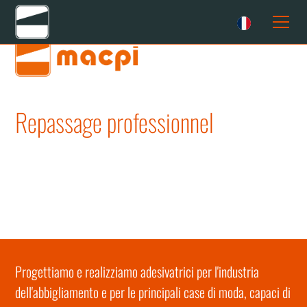
Home
Solutions
Repassage professionnel
Machine à thermocoller
Repassage professionnel
Machine à thermocoller
Repassage
Progettiamo e realizziamo adesivatrici per l'industria
dell'abbigliamento e per le principali case di moda, capaci di