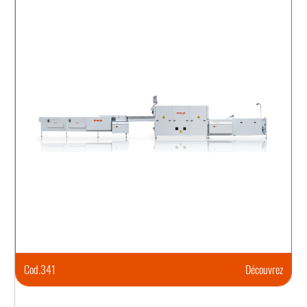
Cod.
341
Découvrez