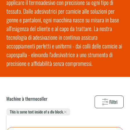
applicare il termoadesivo con precisione su ogni tipo di
tessuto. Dalle adesivatrici per camicie alle soluzioni per
gonne e pantaloni, ogni macchina nasce su misura in base
all'esigenza del cliente e al capo da trattare. La nostra
tecnologia di adesivazione in continuo assicura
accoppiamenti perfetti e uniformi - dai colli delle camicie ai
capospalla - elevando l'adesivatrice a uno strumento di
precisione e affidabilità senza compromessi.
Machine à thermocoller
Filtri
This is some text inside of a div block.