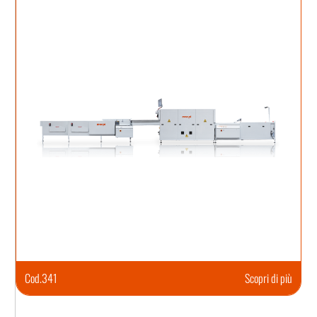
Cod.
341
Scopri di più