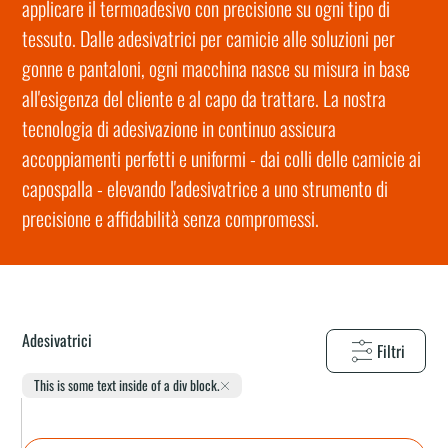
applicare il termoadesivo con precisione su ogni tipo di
tessuto. Dalle adesivatrici per camicie alle soluzioni per
gonne e pantaloni, ogni macchina nasce su misura in base
all'esigenza del cliente e al capo da trattare. La nostra
tecnologia di adesivazione in continuo assicura
accoppiamenti perfetti e uniformi - dai colli delle camicie ai
capospalla - elevando l'adesivatrice a uno strumento di
precisione e affidabilità senza compromessi.
Adesivatrici
Filtri
This is some text inside of a div block.