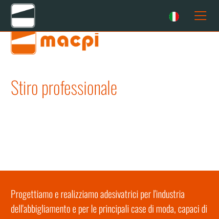
Home
Soluzioni
Stiro professionale
Adesivatrici
Stiro professionale
Adesivatrici
Le nuove frontiere del settore
Progettiamo e realizziamo adesivatrici per l'industria
dell'abbigliamento e per le principali case di moda, capaci di