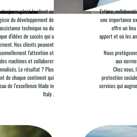
 toujours placé le client au
Estime, collaborati
BIEN-ÊTRE DANS L'ENTR
'agisse du développement de
une importance ext
l'assistance technique ou du
offre un lie
que d'idées de succès qui a
apport et où les a
lement. Nos clients peuvent
rsonnellement l'attention et
Nous protégeons
 des machines et collaborer
aux normes
nalisés. Le résultat ? Plus
Chez nous, 
ant de chaque continent qui
protection sociale
eau de l’excellence Made in
services qui augme
Italy .