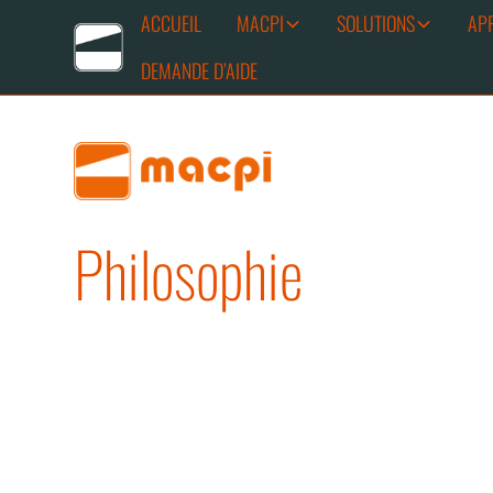
ACCUEIL
MACPI
SOLUTIONS
AP
DEMANDE D’AIDE
Philosophie
Attention aux partenaires e
Les clés d'un succès mondi