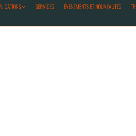
PLICATIONS
SERVICES
ÉVÉNEMENTS ET NOUVEAUTÉS
TR
t au territoire:
al