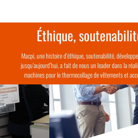
Éthique, soutenabili
Macpi, une histoire d’éthique, soutenabilité, dévelop
jusqu’aujourd’hui, a fait de nous un leader dans la réal
machines pour le thermocollage de vêtements et acces