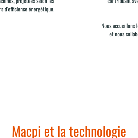
chines, projetées selon les
contribuant av
rs d’efficience énergétique.
Nous accueillons l
et nous collab
Macpi et la technologie