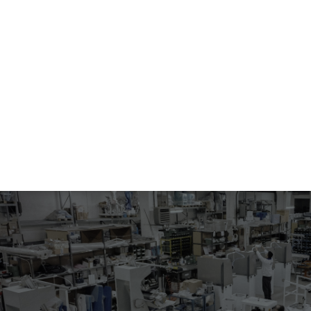
346.37
PRENSA CON DOBLE CABEZA ASPIRANTE PARA TERMOSELLADO
Máquina electroneumática para termosellado con dos