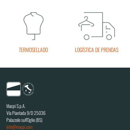
TERMOSELLADO
LOGÍSTICA DE PRENDAS
Macpi S.p.A.
Vía Piantada 9/D 25036
Palazzolo sull'Oglio (BS)
info@macpi.com