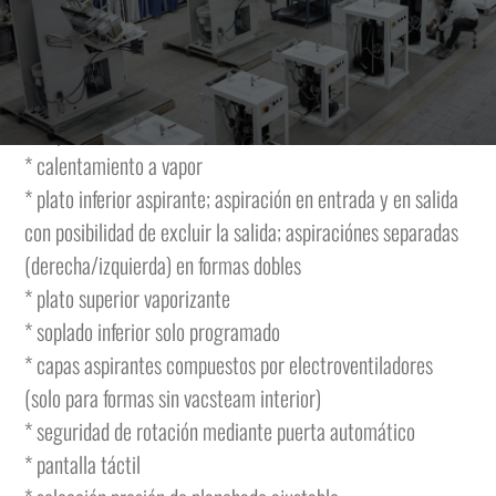
pueden girar 180° y una forma superior con bajada vertical
(las formas planas pueden ser diferentes entre sí).
La máquina tiene las siguientes características y se
completa de:
* calentamiento a vapor
* plato inferior aspirante; aspiración en entrada y en salida
con posibilidad de excluir la salida; aspiraciónes separadas
(derecha/izquierda) en formas dobles
* plato superior vaporizante
* soplado inferior solo programado
* capas aspirantes compuestos por electroventiladores
(solo para formas sin vacsteam interior)
* seguridad de rotación mediante puerta automático
* pantalla táctil