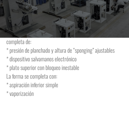
Máquina de planchar electroneumática con formas
calentadas a vapor, plato superior vaporizante y móvil
montado sobre brazo balanceador y plato inferior fijo.
La máquina tiene las siguientes características y se
completa de:
* presión de planchado y altura de “sponging” ajustables
* dispositivo salvamanos electrónico
* plato superior con bloqueo inestable
La forma se completa con:
* aspiración inferior simple
* vaporización