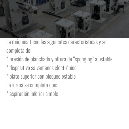
Máquina de planchar electroneumática con formas
calentadas a vapor, plato superior móvil y vaporizante
montado sobre brazo con comando a pedal y plato inferior
fijo.
La máquina tiene las siguientes características y se
completa de:
* presión de planchado y altura de “sponging” ajustable
* dispositivo salvamanos electrónico
* plato superior con bloqueo estable
La forma se completa con:
* aspiración inferior simple