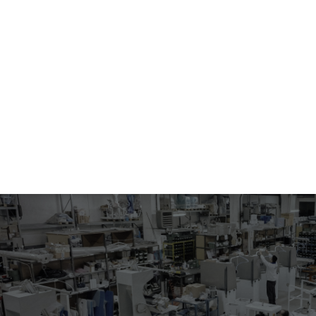
754.10.0618
EMBOLSADORA AUTOMÁTICA 600 DE UN EJE
Está diseñada para el empaquetado de una única prenda con