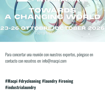
Venga a visitarnos en
Stand 1985
donde puede encontrar las
mejores soluciones para tintorería y lavandería industrial.
En nuestro stand encontrará las últimas soluciones en términos de
innovación y automatización, tecnologías Made in Italy de alta
calidad capaces de trabajar miles de prendas por día.
Para concertar una reunión con nuestros expertos, póngase en
contacto con nosotros en: info@macpi.com
#Macpi
#drycleaning #laundry #ironing
#industrialaundry