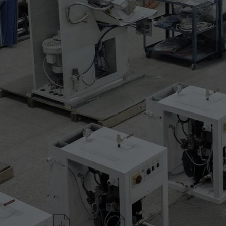
* distacco adesivo (superior
* pressione di fissaggio comp
* velocità del nastro da 2 
* sistema di pulizia interno e
* spegnimento automatico
* dispositivo per segnalazio
* riscaldamento elettrico
Scarica la scheda
Richiedi informazioni