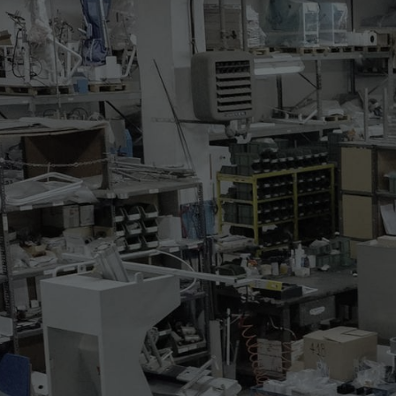
331
ADESIVATRICE IN CON
La macchina ha le seguenti c
* una zona di carico
* due zone di riscaldamento
* una zona di carico con nas
* lunghezza di carico e sca
* larghezza di lavoro utile
* controllo elettronico della