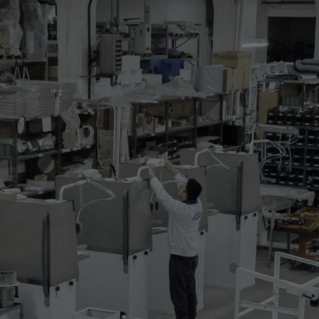
TINUO 850MM
aratteristiche ed è completa di:
tro trasportatore caldo
rico utile 850mm
 1000mm
 temperatura diviso in due sezioni