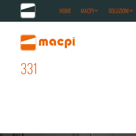
HOME
MACPI
SOLUZIONI
331
ADESIVATRICE IN CO