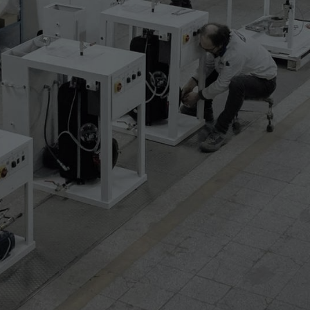
e/inferiore) con lama al carbonio
osta da 2 cilindri di pressatura da 0 a 6 bar
a 10m/min
d esterno (4 pulitori)
ne temperatura corretta