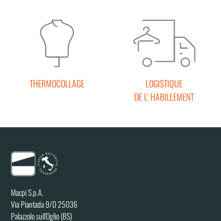
THERMOCOLLAGE
LOGISTIQUE
DE L’ HABILLEMENT
Macpi S.p.A.
Via Piantada 9/D 25036
Palazzolo sull'Oglio (BS)