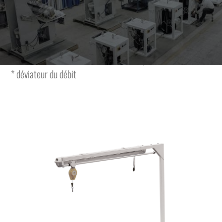
avec:
* forme universelle (1150x380x260mm)
* aspirateur incorporé de 0,56Kw
* connection branchement de n° 1 bras pour jeannette
* déviateur du débit