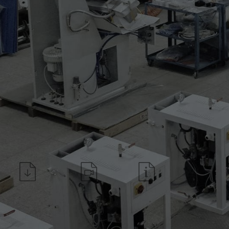
* plaque supérieure droite/
* manipulation automatique 
pédales)
* programmateur TG 99.20 (
NB : la machine nécessite de
Téléchargez la fiche
Regardez la vidéo
Demande d'informations