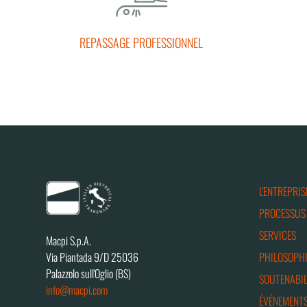
REPASSAGE PROFESSIONNEL
L'ENTREPRIS
PROCESSUS
SERVICES
Macpi S.p.A.
PHILOSOPHI
Via Piantada 9/D 25036
Palazzolo sull'Oglio (BS)
SOUTENABIL
info@macpi.com
ÉVÉNEMENTS