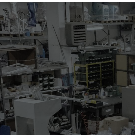
124
REPASSAGE COLS ET P
Machine avec pressage pneu
La machine a les caractérist
* réglage de la pression de 
* réglage électrique de la t
* une série des gabarits co
* gabarit droite/gauche
* plaque inférieure droite/g