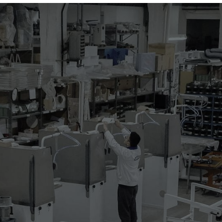
OIGNETS DES CHEMISES
matique, chauffage électronique.
iques suivantes et elle est complète de:
repassage
empérature
mposée de:
auche