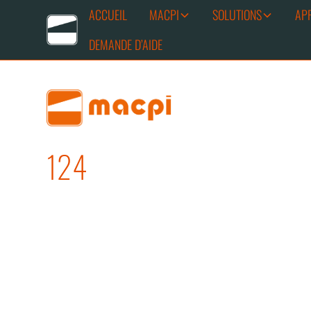
ACCUEIL
MACPI
SOLUTIONS
AP
DEMANDE D’AIDE
124
REPASSAGE COLS ET 