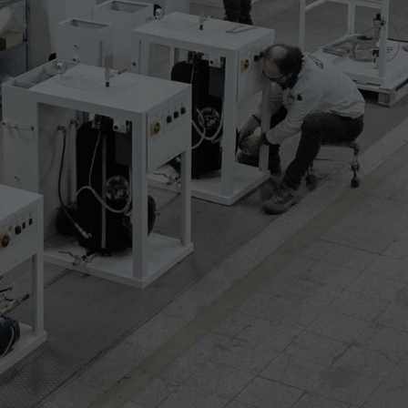
gauche
des chariots de gabarit (avec boutons /
palmaire graphique amovible et détachable)
s gabarits (voir accessoires)