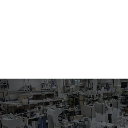
565.27-8526
MACHINE À REPASSER VERTICALE
Machine à repasser électropneumatique pour le repassage