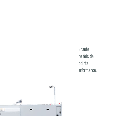
 à colle continue 341 de Macpi
, une unité de haute
mbinaison vapeur + électricité. MACPI confirme une fois de
 des
réduction des coûts énergétiques
leurs points
es résultats inégalés en termes d'efficacité et de performance.