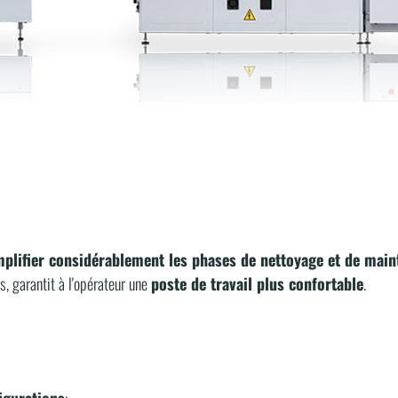
trôlée par onduleur ;
 par un onduleur (en option) ;
appement Mod. 978 ;
ogrammables et mémorisables ;
trôlées par vidéo ;
rmal ;
ternes ;
mplifier considérablement les phases de nettoyage et de mai
s, garantit à l'opérateur une
poste de travail plus confortable
.
figurations
: