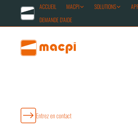
ACCUEIL
MACPI
SOLUTIONS
AP
DEMANDE D’AIDE
Macpi 341, le thermoadhés
vers l'avenir
Entrez en contact