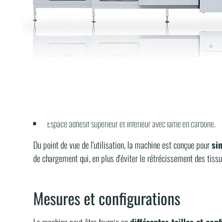
Vitesse de la machine de 2 à 10 mt/min, programmable et con
une zone de déchargement avec une vitesse de tapis contrôlée
Possibilité de raccordement à la charge Mod. 985 et à l'éch
Écran tactile TC7 7" avec USB : toutes les fonctions sont pr
Combinaison de pistes de chargement et de déchargement con
Deux commandes de température électroniques ;
Signalement d'une machine prête ou d'un fonctionnement ano
Dispositif de nettoyage de courroie, deux internes et deux ex
Espace adhésif supérieur et inférieur avec lame en carbone.
Du point de vue de l'utilisation, la machine est conçue pour
si
de chargement qui, en plus d'éviter le rétrécissement des tissu
Mesures et configurations
La machine peut être fournie en
différentes tailles et con