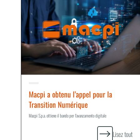
Macpi a obtenu l’appel pour la
Transition Numérique
Macpi S.p.a. ottiene il bando per l'avanzamento digitale
Lisez tout