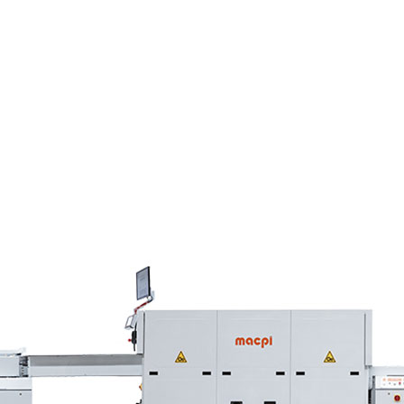
oadhésifs tout en respectant pleinement l'environnement. C'est le
machine
alimentation innovant
vapeur uniquement, électrique uniquement ou co
 conception de machines de pointe qui permettent
interconnexion 4.0
Et
ns des employés
, vous permettant de travailler en toute sécurité avec d
ractéristiques et avantages
ché des thermoadhésifs par les caractéristiques suivantes :