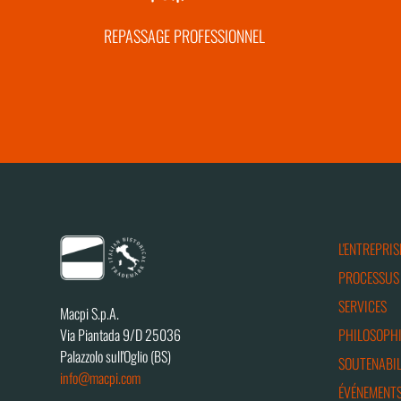
REPASSAGE PROFESSIONNEL
L'ENTREPRIS
PROCESSUS
SERVICES
Macpi S.p.A.
PHILOSOPHI
Via Piantada 9/D 25036
Palazzolo sull'Oglio (BS)
SOUTENABIL
info@macpi.com
ÉVÉNEMENTS