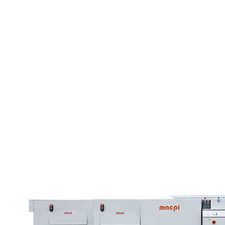
Une solution révolutionnaire qui simplifie les processus therm
technologie polyvalente et sûre caractérisée par
système d'
plus sa cohérence avec la mission de l'entreprise axée sur la
focaux. À cela s'ajoute la volonté de
faciliter les opératio
Découvrons les détails de l'unité adhésive continue Macpi.
Machine à colle continue 341 : ca
La machine à colle continue 341 Macpi se distingue sur le mar