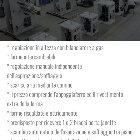
Il tavolo ha le seguenti caratteristiche ed è completo di:
* aspiratore 0,56Kw
* possibilità di stiratura con forma fredda o calda
* regolazione in altezza con bilanciatore a gas
* forme intercambiabili
* regolazione manuale indipendente
dell’aspirazione/soffiaggio
* scarico aria mediante camino
* il prezzo comprende l’appoggiaferro ed il rivestimento
extra della forma
* forme riscaldate elettricamente
* predisposto per ricevere 1 o 2 bracci porta janette
* scambio automatico dell’aspirazione e soffiaggio tra piano