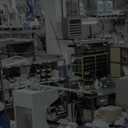
555.05-1017
FORMA BACINO PANTA
Macchina da stiro elettropn
superiore vaporizzante e mob
inferiore fisso.
La macchina ha le seguenti c
* pressione di stiro ed altez
* dispositivo salvamani elett
* piano superiore con blocco