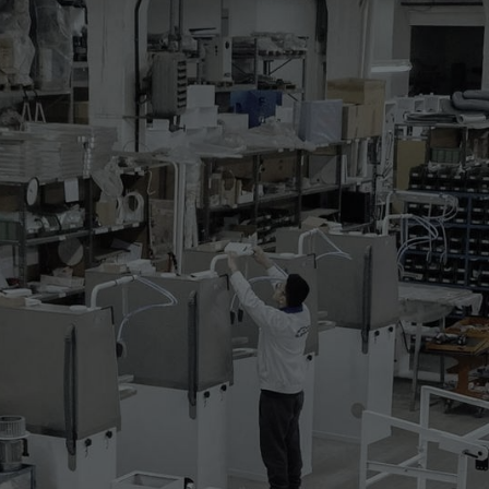
LONI
eumatica con forme riscaldate a vapore, piano
ile montato su braccio a bilanciere e piano
aratteristiche ed è completa di:
za di sfumatura regolabili
ronico
 stabile