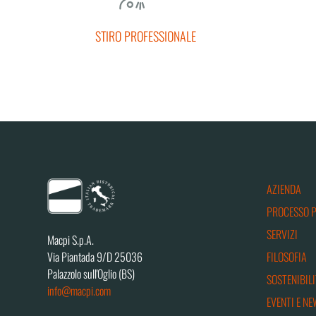
STIRO PROFESSIONALE
AZIENDA
PROCESSO 
SERVIZI
Macpi S.p.A.
FILOSOFIA
Via Piantada 9/D 25036
Palazzolo sull'Oglio (BS)
SOSTENIBILI
info@macpi.com
EVENTI E NE