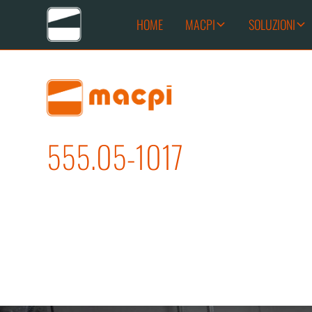
HOME
MACPI
SOLUZIONI
555.05-1017
FORMA BACINO PANT