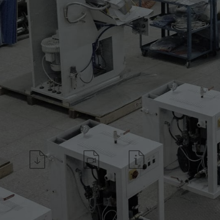
La forma prevede:
* aspirazione inferiore singo
* vaporizzazione
Scarica la scheda
Guarda video
Richiedi informazioni