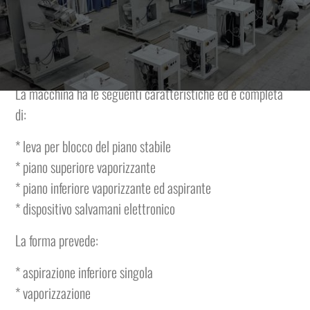
vapore, piano premistoffa superiore mobile montato su
braccio comandato a pedale e piano inferiore fisso. Sul
braccio è montato un sistema pneumatico di slentatura.
La macchina ha le seguenti caratteristiche ed è completa
di:
* leva per blocco del piano stabile
* piano superiore vaporizzante
* piano inferiore vaporizzante ed aspirante
* dispositivo salvamani elettronico
La forma prevede:
* aspirazione inferiore singola
* vaporizzazione