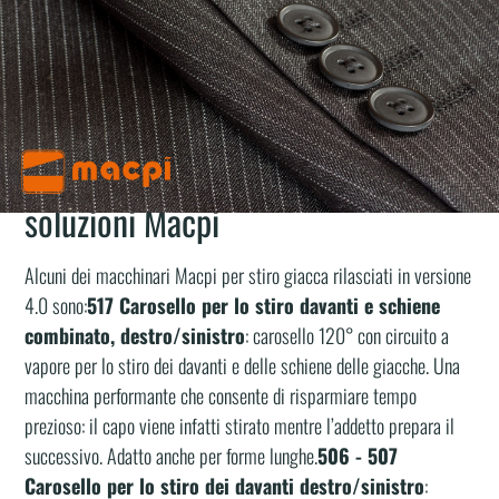
annunciare l’
evoluzione 4.0
dei nostri macchinari per la
linea
automatica stiro giacca
: un ulteriore progresso che rende le
nostre soluzioni sempre più interconnesse a gestionali e sistemi
di controllo, con una lunga serie di benefici per la tua impresa.
Macchine per stiro giacca 4.0: le
soluzioni Macpi
Alcuni dei macchinari Macpi per stiro giacca rilasciati in versione
4.0 sono:
517 Carosello per lo stiro davanti e schiene
combinato, destro/sinistro
: carosello 120° con circuito a
vapore per lo stiro dei davanti e delle schiene delle giacche. Una
macchina performante che consente di risparmiare tempo
prezioso: il capo viene infatti stirato mentre l’addetto prepara il
successivo. Adatto anche per forme lunghe.
506 - 507
Carosello per lo stiro dei davanti destro/sinistro
: