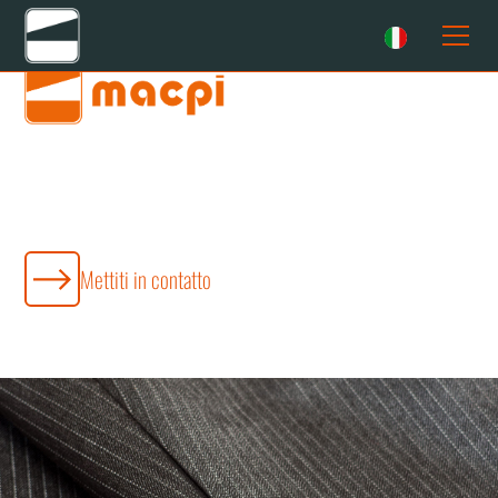
Macchine industriali per stiro giacca: Macpi
sempre più 4.0
Mettiti in contatto
Macpi si conferma in prima linea nello sviluppo tecnologico e di
processi per l’industria dell'abbigliamento. Siamo felici di